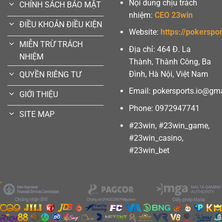
Nội dung chịu trách
CHÍNH SÁCH BẢO MẬT
nhiệm:
CEO 23win
ĐIỀU KHOẢN ĐIỀU KIỆN
Website:
https://pokerspor
MIỄN TRỪ TRÁCH
Địa chỉ: 464 Đ. La
NHIỆM
Thành, Thành Công, Ba
Đình, Hà Nội, Việt Nam
QUYỀN RIÊNG TƯ
Email:
pokersports.io@gm
GIỚI THIỆU
Phone: 0972947741
SITE MAP
#23win, #23win_game,
#23win_casino,
#23win_bet