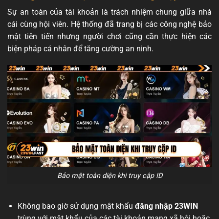
Sự an toàn của tài khoản là trách nhiệm chung giữa nhà
cái cùng hội viên. Hệ thống đã trang bị các công nghệ bảo
mật tiên tiến nhưng người chơi cũng cần thực hiện các
biện pháp cá nhân để tăng cường an ninh.
Bảo mật toàn diện khi truy cập ID
Không bao giờ sử dụng mật khẩu
đăng nhập 23WIN
trùng với mật khẩu của các tài khoản mạng xã hội hoặc