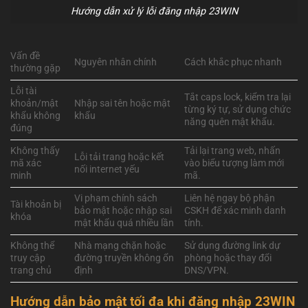
Hướng dẫn xử lý lỗi đăng nhập 23WIN
Vấn đề
Nguyên nhân chính
Cách khắc phục nhanh
thường gặp
Lỗi tài
Tắt caps lock, kiểm tra lại
khoản/mật
Nhập sai tên hoặc mật
từng ký tự, sử dụng chức
khẩu không
khẩu
năng quên mật khẩu.
đúng
Không thấy
Tải lại trang web, nhấn
Lỗi tải trang hoặc kết
mã xác
vào biểu tượng làm mới
nối internet yếu
minh
mã.
Vi phạm chính sách
Liên hệ ngay bộ phận
Tài khoản bị
bảo mật hoặc nhập sai
CSKH để xác minh danh
khóa
mật khẩu quá nhiều lần
tính.
Không thể
Nhà mạng chặn hoặc
Sử dụng đường link dự
truy cập
đường truyền không ổn
phòng hoặc thay đổi
trang chủ
định
DNS/VPN.
Hướng dẫn bảo mật tối đa khi đăng nhập 23WIN