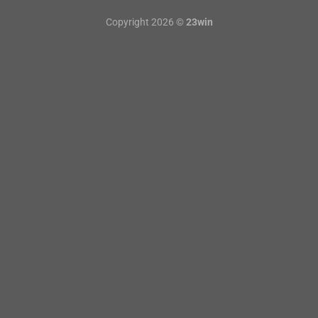
Copyright 2026 ©
23win