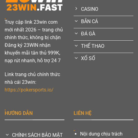
CASINO
BẮN CÁ
Truy cập link 23win com
mới nhất 2026 – trang chủ
ĐÁ GÀ
chính thức, không bị chặn
Đăng ký 23WIN nhận
THỂ THAO
khuyến mãi tân thủ 999K,
XỔ SỐ
nạp rút nhanh, hỗ trợ 24 7
Link trang chủ chính thức
nhà cái 23win:
https://pokersports.io/
HƯỚNG DẪN
LIÊN HỆ
Nội dung chịu trách
CHÍNH SÁCH BẢO MẬT