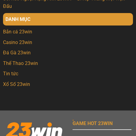
Đấu
DANH MỤC
Bắn cá 23win
Casino 23win
Đá Gà 23win
Thể Thao 23win
Tin tức
Xổ Số 23win
GAME HOT 23WIN