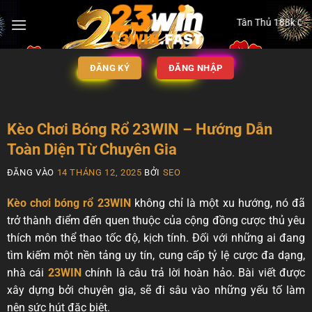
 23win.com | Link Vào 23WIN Mới Nhất Khao Tân Thủ 188k Cực Hời
ĐĂNG KÝ
ĐĂNG NHẬP
Kèo Chơi Bóng Rổ 23WIN – Hướng Dẫn
Toàn Diện Từ Chuyên Gia
ĐĂNG VÀO
14 THÁNG 12, 2025
BỞI
SEO
Kèo chơi bóng rổ 23WIN
không chỉ là một xu hướng, nó đã
trở thành điểm đến quen thuộc của cộng đồng cược thủ yêu
thích môn thể thao tốc độ, kịch tính. Đối với những ai đang
tìm kiếm một nền tảng uy tín, cung cấp tỷ lệ cược đa dạng,
nhà cái
23WIN
chính là câu trả lời hoàn hảo. Bài viết được
xây dựng bởi chuyên gia, sẽ đi sâu vào những yếu tố làm
nên sức hút đặc biệt.