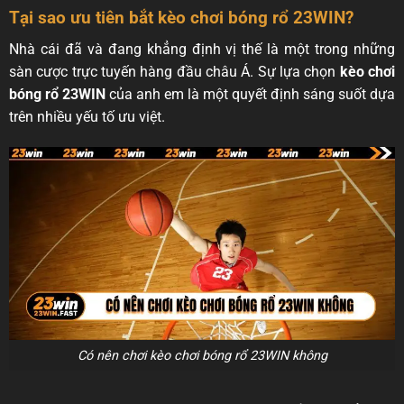
Tại sao ưu tiên bắt kèo chơi bóng rổ 23WIN?
Nhà cái đã và đang khẳng định vị thế là một trong những
sàn cược trực tuyến hàng đầu châu Á. Sự lựa chọn
kèo chơi
bóng rổ 23WIN
của anh em là một quyết định sáng suốt dựa
trên nhiều yếu tố ưu việt.
Có nên chơi kèo chơi bóng rổ 23WIN không