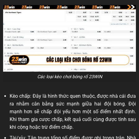
Các loại kèo chơi bóng rổ 23WIN
Kèo chấp: Đây là hình thức quen thuộc, được nhà cái đưa
ra nhằm cân bằng sức mạnh giữa hai đội bóng. Đội
mạnh hơn sẽ chấp đội yếu hơn một số điểm nhất định.
Khi tham gia cược chấp, kết quả cuối cùng được tính sau
khi cộng hoặc trừ điểm chấp.
Tài/xỉu: Tập trung tổng số điểm được ghi trong trận. Nhà