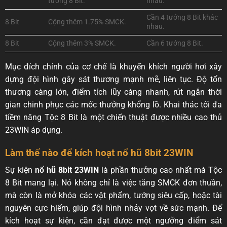
tướng 8 Bit.
nhau.
Cần 4 tướng 8 Bit khác
8 Bit
Cộng thêm 1.75% SMCK.
nhau.
8 Bit
Cộng thêm 3% SMCK.
Cần 6 tướng 8 Bit.
Mục đích chính của cơ chế là khuyến khích người hơi xây
dựng đội hình gây sát thương mạnh mẽ, liên tục. Độ tổn
thương càng lớn, điểm tích lũy càng nhanh, rút ngắn thời
gian chinh phục các mốc thưởng khổng lồ. Khai thác tối đa
tiềm năng Tộc 8 Bit là một chiến thuật được nhiều cao thủ
23WIN áp dụng.
Làm thế nào để kích hoạt nổ hũ 8bit 23WIN
Sự kiện
nổ hũ 8bit 23WIN
là phần thưởng cao nhất mà Tộc
8 Bit mang lại. Nó không chỉ là việc tăng SMCK đơn thuần,
mà còn là mở khóa các vật phẩm, tướng siêu cấp, hoặc tài
nguyên cực hiếm, giúp đội hình nhảy vọt về sức mạnh. Để
kích hoạt sự kiện, cần đạt được một ngưỡng điểm sát