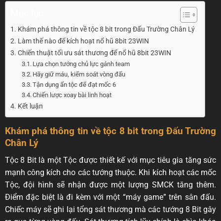
Mục lục
Khám phá thông tin về tộc 8 bit trong Đấu Trường Chân Lý
Làm thế nào để kích hoạt nổ hũ 8bit 23WIN
Chiến thuật tối ưu sát thương để nổ hũ 8bit 23WIN
Lựa chọn tướng chủ lực gánh team
Hãy giữ máu, kiểm soát vòng đấu
Tận dụng ấn tộc để đạt mốc 6
Chiến lược xoay bài linh hoạt
Kết luận
Khám phá thông tin về tộc 8 bit trong Đấu Trường
Chân Lý
Tộc 8 Bit là một Tộc được thiết kế với mục tiêu gia tăng sức
mạnh công kích cho các tướng thuộc. Khi kích hoạt các mốc
Tộc, đội hình sẽ nhận được một lượng SMCK tăng thêm.
Điểm đặc biệt là đi kèm với một “máy game” trên sân đấu.
Chiếc máy sẽ ghi lại tổng sát thương mà các tướng 8 Bit gây