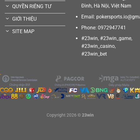
Đình, Hà Nội, Việt Nam
QUYỀN RIÊNG TƯ
Email:
pokersports.io@gm
GIỚI THIỆU
Phone: 0972947741
SITE MAP
#23win, #23win_game,
#23win_casino,
#23win_bet
Copyright 2026 ©
23win