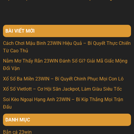
BÀI VIẾT MỚI
Cách Chơi Mậu Binh 23WIN Hiệu Quả – Bí Quyết Thực Chiến
Từ Cao Thủ
Nằm Mơ Thấy Rắn 23WIN Đánh Số Gì? Giải Mã Giấc Mộng
Đổi Vận
Xổ Số Ba Miền 23WIN – Bí Quyết Chinh Phục Mọi Con Lô
Xổ Số Vietlott – Cơ Hội Săn Jackpot, Làm Giàu Siêu Tốc
Soi Kèo Ngoại Hạng Anh 23WIN – Bí Kíp Thắng Mọi Trận
Đấu
DANH MỤC
Bắn cá 23win