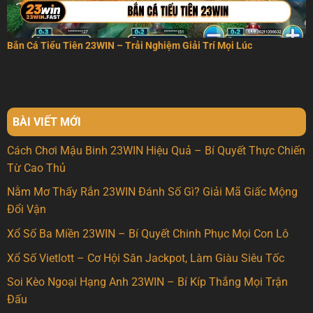
Bắn Cá Tiểu Tiên 23WIN – Trải Nghiệm Giải Trí Mọi Lúc
BÀI VIẾT MỚI
Cách Chơi Mậu Binh 23WIN Hiệu Quả – Bí Quyết Thực Chiến
Từ Cao Thủ
Nằm Mơ Thấy Rắn 23WIN Đánh Số Gì? Giải Mã Giấc Mộng
Đổi Vận
Xổ Số Ba Miền 23WIN – Bí Quyết Chinh Phục Mọi Con Lô
Xổ Số Vietlott – Cơ Hội Săn Jackpot, Làm Giàu Siêu Tốc
Soi Kèo Ngoại Hạng Anh 23WIN – Bí Kíp Thắng Mọi Trận
Đấu