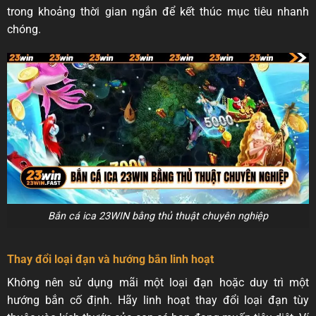
trong khoảng thời gian ngắn để kết thúc mục tiêu nhanh
chóng.
Bắn cá ica 23WIN bằng thủ thuật chuyên nghiệp
Thay đổi loại đạn và hướng bắn linh hoạt
Không nên sử dụng mãi một loại đạn hoặc duy trì một
hướng bắn cố định. Hãy linh hoạt thay đổi loại đạn tùy