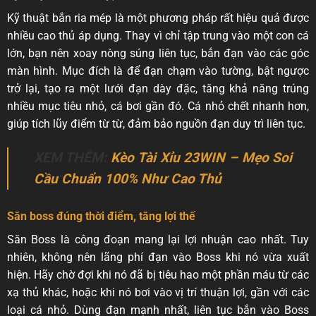
Kỹ thuật bắn ria mép là một phương pháp rất hiệu quả được
nhiều cao thủ áp dụng. Thay vì chỉ tập trung vào một con cá
lớn, bạn nên xoay nòng súng liên tục, bắn đạn vào các góc
màn hình. Mục đích là để đạn chạm vào tường, bật ngược
trở lại, tạo ra một lưới đạn dày đặc, tăng khả năng trúng
nhiều mục tiêu nhỏ, cá bơi gần đó. Cá nhỏ chết nhanh hơn,
giúp tích lũy điểm từ từ, đảm bảo nguồn đạn duy trì liên tục.
XEM THÊM:
Kèo Tài Xỉu 23WIN – Mẹo Soi
Cầu Chuẩn 100% Như Cao Thủ
Săn boss đúng thời điểm, tăng lợi thế
Săn Boss là công đoạn mang lại lợi nhuận cao nhất. Tuy
nhiên, không nên lãng phí đạn vào Boss khi nó vừa xuất
hiện. Hãy chờ đợi khi nó đã bị tiêu hao một phần máu từ các
xạ thủ khác, hoặc khi nó bơi vào vị trí thuận lợi, gần với các
loại cá nhỏ. Dùng đạn mạnh nhất, liên tục bắn vào Boss