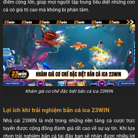
điểm cộng lớn, giúp mọi người tập trung tiêu diệt những con
cá có giá trị cao mà không bị phân tâm.
Khám giá cơ chế đặc biệt bắn cá ica 23WIN
Lợi ích khi trải nghiệm bắn cá ica 23WIN
Nhà cái 23WIN là một trong những nền tảng cá cược trực
tuyến được cộng đồng đánh giá rất cao về sự uy tín. Khi lựa
chọn trải nghiệm bắn cá tại đây bạn sẽ nhận được nhiều lợi