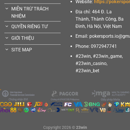
Website:
https://pokerspor
MIỄN TRỪ TRÁCH
Địa chỉ: 464 Đ. La
NHIỆM
Thành, Thành Công, Ba
Đình, Hà Nội, Việt Nam
QUYỀN RIÊNG TƯ
Email:
pokersports.io@gm
GIỚI THIỆU
Phone: 0972947741
SITE MAP
#23win, #23win_game,
#23win_casino,
#23win_bet
Copyright 2026 ©
23win