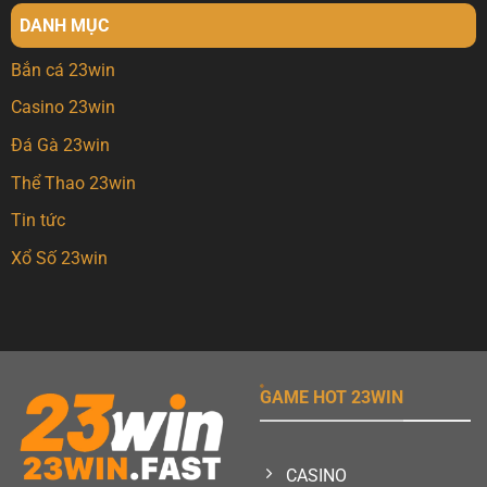
DANH MỤC
Bắn cá 23win
Casino 23win
Đá Gà 23win
Thể Thao 23win
Tin tức
Xổ Số 23win
GAME HOT 23WIN
CASINO