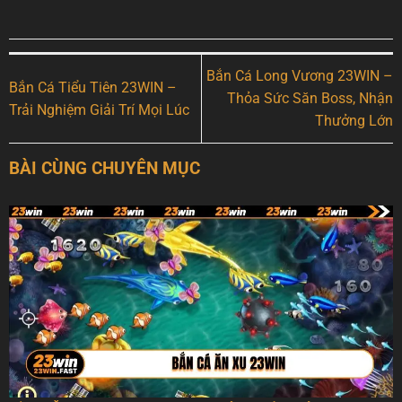
Bắn Cá Long Vương 23WIN –
Bắn Cá Tiểu Tiên 23WIN –
Thỏa Sức Săn Boss, Nhận
Trải Nghiệm Giải Trí Mọi Lúc
Thưởng Lớn
BÀI CÙNG CHUYÊN MỤC