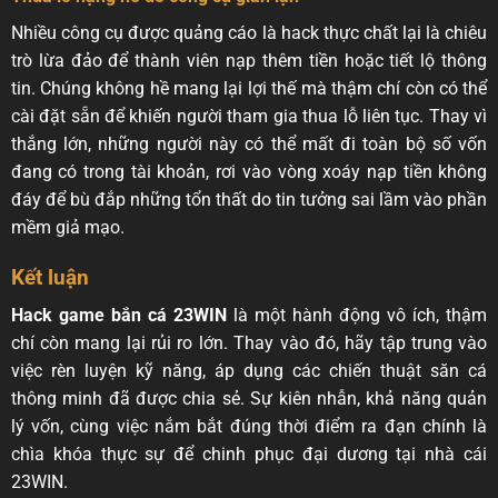
Nhiều công cụ được quảng cáo là hack thực chất lại là chiêu
trò lừa đảo để thành viên nạp thêm tiền hoặc tiết lộ thông
tin. Chúng không hề mang lại lợi thế mà thậm chí còn có thể
cài đặt sẵn để khiến người tham gia thua lỗ liên tục. Thay vì
thắng lớn, những người này có thể mất đi toàn bộ số vốn
đang có trong tài khoản, rơi vào vòng xoáy nạp tiền không
đáy để bù đắp những tổn thất do tin tưởng sai lầm vào phần
mềm giả mạo.
Kết luận
Hack game bắn cá 23WIN
là một hành động vô ích, thậm
chí còn mang lại rủi ro lớn. Thay vào đó, hãy tập trung vào
việc rèn luyện kỹ năng, áp dụng các chiến thuật săn cá
thông minh đã được chia sẻ. Sự kiên nhẫn, khả năng quản
lý vốn, cùng việc nắm bắt đúng thời điểm ra đạn chính là
chìa khóa thực sự để chinh phục đại dương tại nhà cái
23WIN.