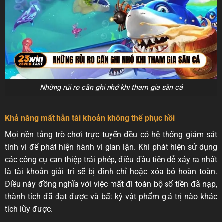
Những rủi ro cần ghi nhớ khi tham gia săn cá
Khả năng mất hẳn tài khoản không thể phục hồi
Mọi nền tảng trò chơi trực tuyến đều có hệ thống giám sát
tinh vi để phát hiện hành vi gian lận. Khi phát hiện sử dụng
các công cụ can thiệp trái phép, điều đầu tiên dễ xảy ra nhất
là tài khoản giải trí sẽ bị đình chỉ hoặc xóa bỏ hoàn toàn.
Điều này đồng nghĩa với việc mất đi toàn bộ số tiền đã nạp,
thành tích đã đạt được và bất kỳ vật phẩm giá trị nào khác
tích lũy được.