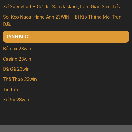
Xổ Số Vietlott – Cơ Hội Săn Jackpot, Làm Giàu Siêu Tốc
Soi Kèo Ngoại Hạng Anh 23WIN – Bí Kíp Thắng Mọi Trận
Đấu
DANH MỤC
Bắn cá 23win
Casino 23win
Đá Gà 23win
Thể Thao 23win
Tin tức
Xổ Số 23win