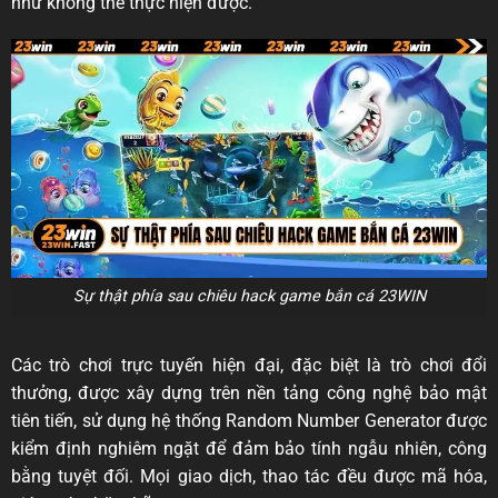
như không thể thực hiện được.
Sự thật phía sau chiêu hack game bắn cá 23WIN
Các trò chơi trực tuyến hiện đại, đặc biệt là trò chơi đổi
thưởng, được xây dựng trên nền tảng công nghệ bảo mật
tiên tiến, sử dụng hệ thống Random Number Generator được
kiểm định nghiêm ngặt để đảm bảo tính ngẫu nhiên, công
bằng tuyệt đối. Mọi giao dịch, thao tác đều được mã hóa,