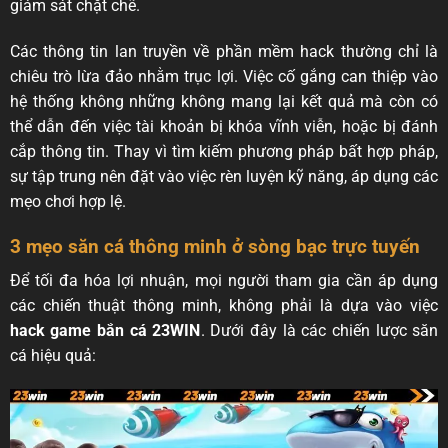
giám sát chặt chẽ.
Các thông tin lan truyền về phần mềm hack thường chỉ là
chiêu trò lừa đảo nhằm trục lợi. Việc cố gắng can thiệp vào
hệ thống không những không mang lại kết quả mà còn có
thể dẫn đến việc tài khoản bị khóa vĩnh viễn, hoặc bị đánh
cắp thông tin. Thay vì tìm kiếm phương pháp bất hợp pháp,
sự tập trung nên đặt vào việc rèn luyện kỹ năng, áp dụng các
mẹo chơi hợp lệ.
3 mẹo săn cá thông minh ở sòng bạc trực tuyến
Để tối đa hóa lợi nhuận, mọi người tham gia cần áp dụng
các chiến thuật thông minh, không phải là dựa vào việc
hack game bắn cá 23WIN
. Dưới đây là các chiến lược săn
cá hiệu quả: