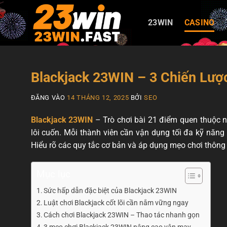
23WIN
CASINO
Blackjack 23WIN – 3 Chiến Lượ
ĐĂNG VÀO
14 THÁNG 12, 2025
BỞI
SEO
Blackjack 23WIN
– Trò chơi bài 21 điểm quen thuộc nà
lôi cuốn. Mỗi thành viên cần vận dụng tối đa kỹ năng 
Hiểu rõ các quy tắc cơ bản và áp dụng mẹo chơi thông 
Mục lục
Sức hấp dẫn đặc biệt của Blackjack 23WIN
Luật chơi Blackjack cốt lõi cần nắm vững ngay
Cách chơi Blackjack 23WIN – Thao tác nhanh gọn