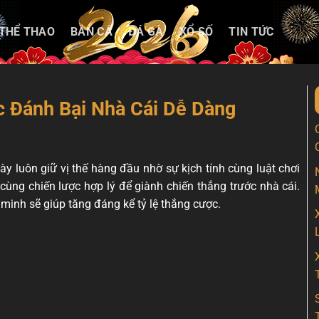
THỂ THAO
BẮN CÁ
ĐÁ GÀ
XỔ SỐ
TIN TỨC
c Đánh Bại Nhà Cái Dễ Dàng
y luôn giữ vị thế hàng đầu nhờ sự kịch tính cùng luật chơi
cùng chiến lược hợp lý để giành chiến thắng trước nhà cái.
minh sẽ giúp tăng đáng kể tỷ lệ thắng cược.