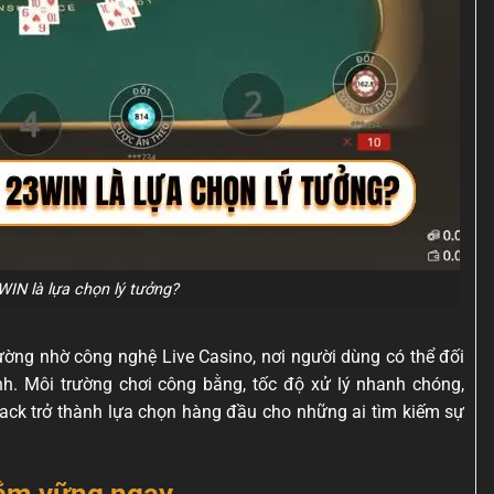
WIN là lựa chọn lý tưởng?
ờng nhờ công nghệ Live Casino, nơi người dùng có thể đối
ính. Môi trường chơi công bằng, tốc độ xử lý nhanh chóng,
kjack trở thành lựa chọn hàng đầu cho những ai tìm kiếm sự