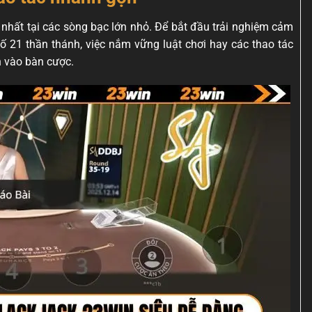
ch nhất tại các sòng bạc lớn nhỏ. Để bắt đầu trải nghiệm cảm
ố 21 thần thánh, việc nắm vững luật chơi hay các thao tác
ến vào bàn cược.