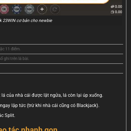
ck 23WIN cơ bản cho newbie
oặc 11 điểm.
số ghi trên lá bài.
 lá của nhà cái được lật ngửa, lá còn lại úp xuống.
 ngay lập tức (trừ khi nhà cái cũng có Blackjack).
c Split.
ao tác nhanh gọn