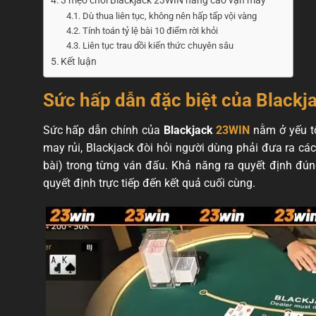
3 mẹo chơi Blackjack 23WIN nâng cao vận may
Dù thua liên tục, không nên hấp tấp vội vàng
Tính toán tỷ lệ bài 10 điểm rời khỏi
Liên tục trau dồi kiến thức chuyên sâu
Kết luận
Sức hấp dẫn đặc biệt của Black
Sức hấp dẫn chính của
Blackjack
23WIN
nằm ở yếu tố
may rủi, Blackjack đòi hỏi người dùng phải đưa ra các 
bài) trong từng ván đấu. Khả năng ra quyết định đún
quyết định trực tiếp đến kết quả cuối cùng.