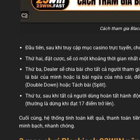
Cách tham gia Blac
Đầu tiên, sau khi truy cập mục casino trực tuyến, 
Thứ hai, đặt cược, sẽ có một khoảng thời gian nhất đ
Thứ ba, Dealer sẽ chia bài cho tất cả người tham g
lá bài của mình hoặc lá bài ngửa của nhà cái, để
(Double Down) hoặc Tách bài (Split).
Thứ tư, sau khi tất cả người dùng hoàn tất hành động
(thường là dừng khi đạt 17 điểm trở lên).
Cuối cùng, hệ thống tính toán kết quả, thanh toán ti
minh bạch, nhanh chóng.