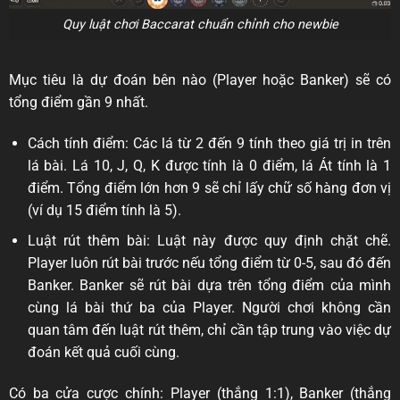
Quy luật chơi Baccarat chuẩn chỉnh cho newbie
Mục tiêu là dự đoán bên nào (Player hoặc Banker) sẽ có
tổng điểm gần 9 nhất.
Cách tính điểm: Các lá từ 2 đến 9 tính theo giá trị in trên
lá bài. Lá 10, J, Q, K được tính là 0 điểm, lá Át tính là 1
điểm. Tổng điểm lớn hơn 9 sẽ chỉ lấy chữ số hàng đơn vị
(ví dụ 15 điểm tính là 5).
Luật rút thêm bài: Luật này được quy định chặt chẽ.
Player luôn rút bài trước nếu tổng điểm từ 0-5, sau đó đến
Banker. Banker sẽ rút bài dựa trên tổng điểm của mình
cùng lá bài thứ ba của Player. Người chơi không cần
quan tâm đến luật rút thêm, chỉ cần tập trung vào việc dự
đoán kết quả cuối cùng.
Có ba cửa cược chính: Player (thắng 1:1), Banker (thắng