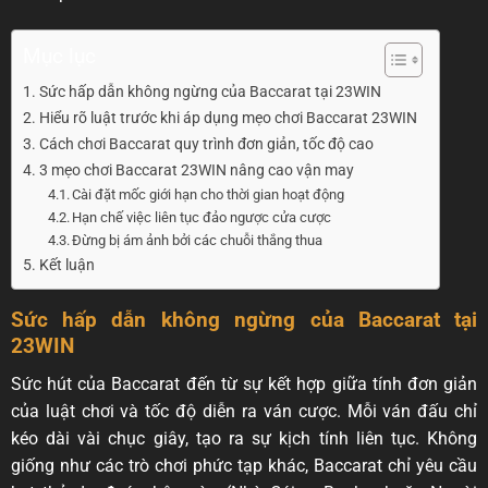
Mục lục
Sức hấp dẫn không ngừng của Baccarat tại 23WIN
Hiểu rõ luật trước khi áp dụng mẹo chơi Baccarat 23WIN
Cách chơi Baccarat quy trình đơn giản, tốc độ cao
3 mẹo chơi Baccarat 23WIN nâng cao vận may
Cài đặt mốc giới hạn cho thời gian hoạt động
Hạn chế việc liên tục đảo ngược cửa cược
Đừng bị ám ảnh bởi các chuỗi thắng thua
Kết luận
Sức hấp dẫn không ngừng của Baccarat tại
23WIN
Sức hút của Baccarat đến từ sự kết hợp giữa tính đơn giản
của luật chơi và tốc độ diễn ra ván cược. Mỗi ván đấu chỉ
kéo dài vài chục giây, tạo ra sự kịch tính liên tục. Không
giống như các trò chơi phức tạp khác, Baccarat chỉ yêu cầu