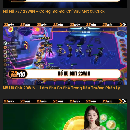
Nổ Hũ 777 23WIN – Cơ Hội Đổi Đời Chỉ Sau Một Cú Click
Nổ Hũ 8bit 23WIN – Làm Chủ Cơ Chế Trong Đấu Trường Chân Lý