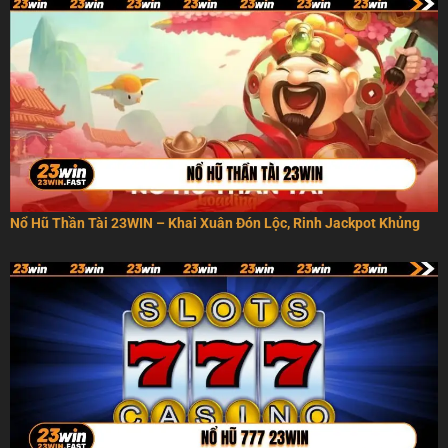
Nổ Hũ Thần Tài 23WIN – Khai Xuân Đón Lộc, Rinh Jackpot Khủng