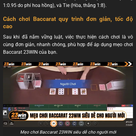
1:0.95 do phí hoa hồng), và Tie (Hòa, thắng 1:8).
Cách chơi Baccarat quy trình đơn giản, tốc độ
cao
Sau khi đã nắm vững luật, việc thực hiện cách chơi là vô
cùng đơn giản, nhanh chóng, phù hợp để áp dụng mẹo chơi
Baccarat 23WIN của bạn.
Mẹo chơi Baccarat 23WIN siêu dễ cho người mới