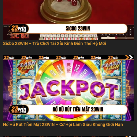
Sicbo 23WIN – Trò Chơi Tài Xỉu Kinh Điển Thế Hệ Mới
Nổ Hũ Rút Tiền Mặt 23WIN – Cơ Hội Làm Giàu Không Giới Hạn